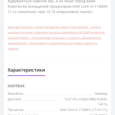
відбуваються навколо вас, а не лише перед вами.
Комп'ютер оснащений процесором Intel Core i5-11400H
11-го покоління і має 16 ГБ оперативної пам'яті.
Шановні покупці, через динамічну зміну курсу валют - ціни в
нашому інтернет-магазині можуть змінюватися! Щоб уникнути
непорозумінь - наполегливо просимо, у момент оформлення
замовлення - уточнювати у менеджера актуальну вартість
товару!
Характеристики
НОУТБУК
Виробник
Gateway
Дисплей
15.6" IPS (1920x1080) FullHD,
144 Гц
Процесор
Intel Core i5-11400H, 2.7-4.5 ГГц