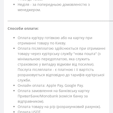
Неділя - за попередньою домовленістю з
менеджером.
⎯⎯⎯⎯⎯⎯⎯⎯⎯⎯⎯⎯⎯⎯⎯⎯⎯⎯⎯⎯⎯⎯⎯⎯⎯⎯⎯⎯⎯⎯⎯⎯⎯⎯⎯⎯⎯⎯⎯⎯⎯⎯⎯⎯⎯⎯⎯⎯⎯⎯⎯⎯
Способи оплати:
Оплата кур'єру готівкою або на картку при
отриманні товару по Києву.
Оплата післяплатою здійснюється при отриманні
товару через кур'єрську службу "нова пошта" (з
мінімальною передоплатою, яка служить
страховкою у випадку відмови від посилки).
Послуга післяплати - є платною і її вартість
розраховується відповідно до тарифів кур'єрської
служби.
Онлайн оплата: Apple Pay, Google Pay.
Оплата замовлення на банківську картку
ПриватБанк/Monobank (комісія банку за
відправником).
Оплата товару на р/р (розрахунковий рахунок).
Оплата USDT.