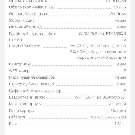
Оперативна пам'ять
16 ГБ DDR4
Об'єм накопичувача SSD
512 ГБ
Операційна система
Windows
Жорсткий диск
Немає
Оптичний привід
Немає
Графічний адаптер, обсяг
NVIDIA GeForce RTX 3050, 4
пам'яті
ГБ
Роз'єми та порти
2xUSB 3.1, 1xUSB Type-C, 1xUSB
2.0, HDMI, вхід для навушників/
мікрофона (комбінований)
Сенсорний
Немає
WEB-камера
Є
Підсвічування клавіатури
Немає
Сканер відбитка пальців
Немає
Цифровий блок на клавіатурі
Є
Бездротовий зв'язок
Wi-Fi 802.11 ax, Bluetooth 5.1
Матеріал корпусу
Алюміній
Колір корпусу
Чорний
Габарити
19.8x355.6x228.6 мм
Вага
1.81 кг