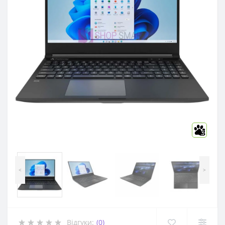
3
<
>
Відгуки:
(0)